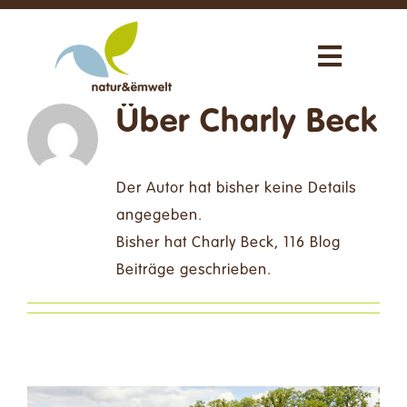
Zum
Inhalt
Toggle
springen
Navigat
Über uns
Über
Charly Beck
Unsere Aktivitäten
Der Autor hat bisher keine Details
angegeben.
Neuigkeiten
Bisher hat Charly Beck, 116 Blog
Beiträge geschrieben.
Uns unterstützen
Shop