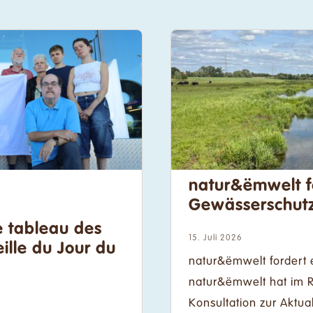
natur&ëmwelt f
Gewässerschut
e tableau des
15. Juli 2026
eille du Jour du
natur&ëmwelt fordert
natur&ëmwelt hat im R
Konsultation zur Aktua