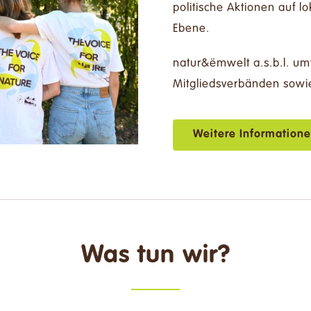
politische Aktionen auf lo
Ebene.
natur&ëmwelt a.s.b.l. umf
Mitgliedsverbänden sowi
Weitere Information
Was tun wir?