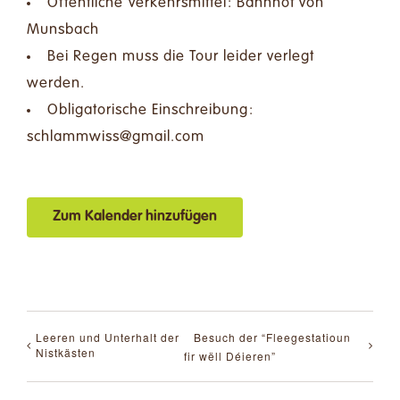
Öffentliche Verkehrsmittel: Bahnhof von
Munsbach
Bei Regen muss die Tour leider verlegt
werden.
Obligatorische Einschreibung:
moc.liamg@ssiwmmalhcs
Zum Kalender hinzufügen
Leeren und Unterhalt der
Besuch der “Fleegestatioun
Nistkästen
fir wëll Déieren”