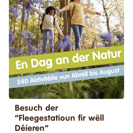
Spenden
Kontakt
Suche
nach:
Deutsch
Besuch der
“Fleegestatioun fir wëll
Déieren”