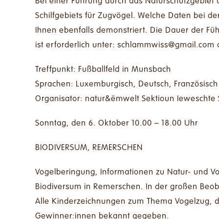
Bei einer Führung durch das Naturschutzgebiet
Schilfgebiets für Zugvögel. Welche Daten bei d
Ihnen ebenfalls demonstriert. Die Dauer der 
ist erforderlich unter:
moc.liamg@ssiwmmalhcs
o
Treffpunkt: Fußballfeld in Munsbach
Sprachen: Luxemburgisch, Deutsch, Französisch
Organisator: natur&ëmwelt Sektioun Ieweschte S
Sonntag, den 6. Oktober 10.00 – 18.00 Uhr
BIODIVERSUM, REMERSCHEN
Vogelberingung, Informationen zu Natur- und Vog
Biodiversum in Remerschen. In der großen Beob
Alle Kinderzeichnungen zum Thema Vogelzug, di
Gewinner:innen bekannt gegeben.