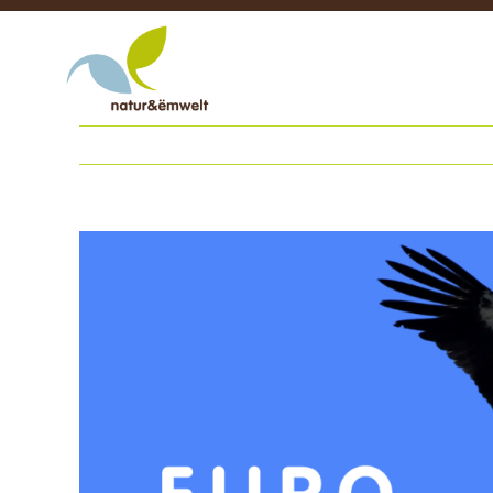
Zum
Inhalt
springen
Zeige
grösseres
Bild