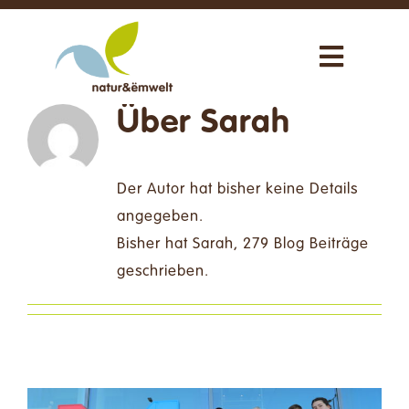
Zum
Inhalt
Toggle
springen
Navigat
Über uns
Über
Sarah
Unsere Aktivitäten
Der Autor hat bisher keine Details
angegeben.
Neuigkeiten
Bisher hat Sarah, 279 Blog Beiträge
geschrieben.
Uns unterstützen
Shop