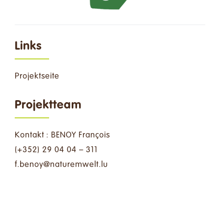
Spenden
Kontakt
Links
Suche
Projektseite
nach:
Projektteam
Deutsch
Kontakt : BENOY François
(+352) 29 04 04 – 311
ul.tlewmerutan@yoneb.f