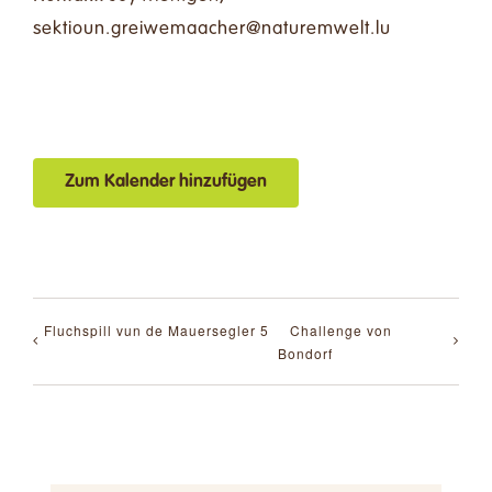
ul.tlewmerutan@rehcaamewierg.nuoitkes
Zum Kalender hinzufügen
Fluchspill vun de Mauersegler 5
Challenge von
Bondorf