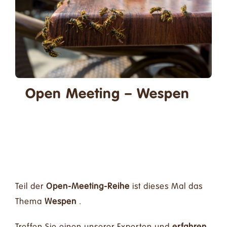
Spenden
Kontakt
Suche
nach:
Open Meeting – Wespen
Deutsch
24/04/2025 - 18:30
-
20:00
Teil der
Open-Meeting-Reihe
ist dieses Mal das
Thema
Wespen
.