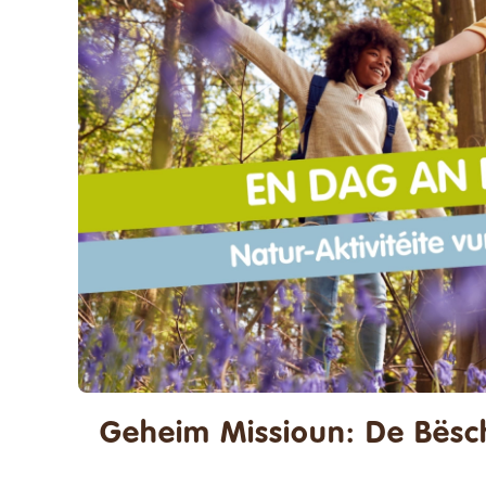
Suche
nach:
Geheim Missioun: De Bësc