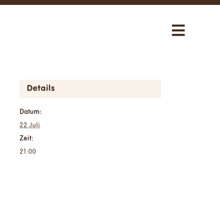
Toggle
Navigat
Über uns
Details
Unsere Aktivitäten
Datum:
Neuigkeiten
22 Juli
Zeit:
21:00
Uns unterstützen
Shop