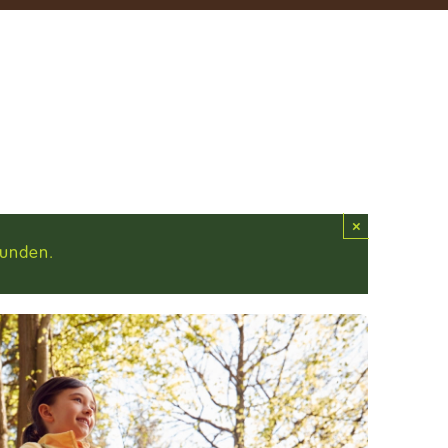
×
funden.