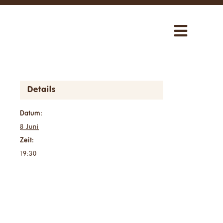
Toggle
Navigat
Über uns
Details
Unsere Aktivitäten
Datum:
Neuigkeiten
8 Juni
Zeit:
19:30
Uns unterstützen
Shop