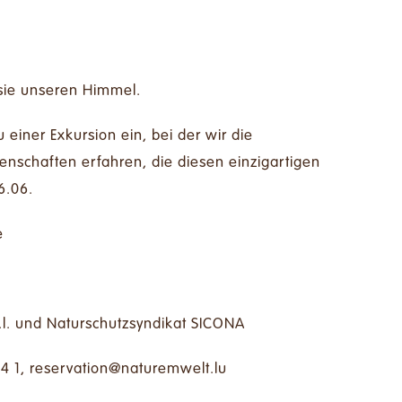
 sie unseren Himmel.
 einer Exkursion ein, bei der wir die
nschaften erfahren, die diesen einzigartigen
6.06.
e
.l. und Naturschutzsyndikat SICONA
04 1,
ul.tlewmerutan@noitavreser