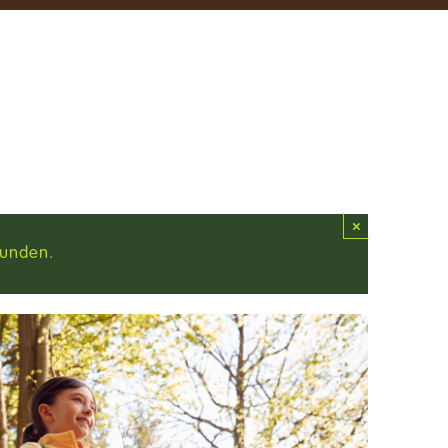
×
funden.