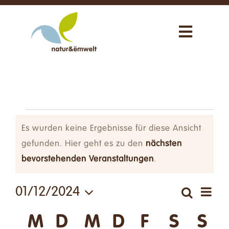
Zum
Inhalt
Toggle
springen
Navigat
Über uns
Unsere Aktivitäten
Veranstaltung
Neuigkeiten
Es wurden keine Ergebnisse für diese Ansicht
gefunden. Hier geht es zu den
nächsten
Hinweis
bevorstehenden Veranstaltungen
.
Uns unterstützen
Ve
01/12/2024
Suche
Shop
Verans
Monat
Datum
An
Suche
Kalender
M
Montag
D
Dienstag
M
Mittwoch
D
Donnerstag
F
Freitag
S
Sams
S
So
wählen.