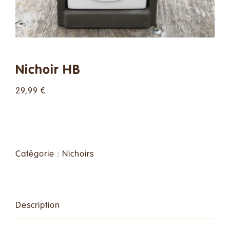
Faire un don
Contact
Rechercher:
Nichoir HB
29,99
€
Français
Alternative:
Catégorie :
Nichoirs
Description