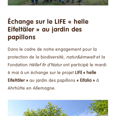
Faire un don
Contact
Échange sur le LIFE « helle
Eifeltäler » au jardin des
Rechercher:
papillons
Dans le cadre de notre engagement pour la
Français
protection de la biodiversité,
natur&ëmwelt
et la
Fondation
Hëllef fir d’Natur
ont participé le mardi
6 mai à un échange sur le projet
LIFE « helle
Eifeltäler »
au jardin des papillons
« Eifalia »
à
Ahrhütte en Allemagne.