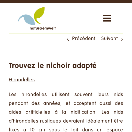
Passer
au
Toggle
contenu
Navigat
Qui sommes-nous ?
Précédent
Suivant
Que faisons-nous ?
Trouvez le nichoir adapté
Actualités
Hirondelles
Soutenez-nous
Les hirondelles utilisent souvent leurs nids
pendant des années, et acceptent aussi des
aides artificielles à la nidification. Les nids
Shop
d’hirondelles rustiques devraient idéalement être
fixés à 10 cm sous le toit dans un espace