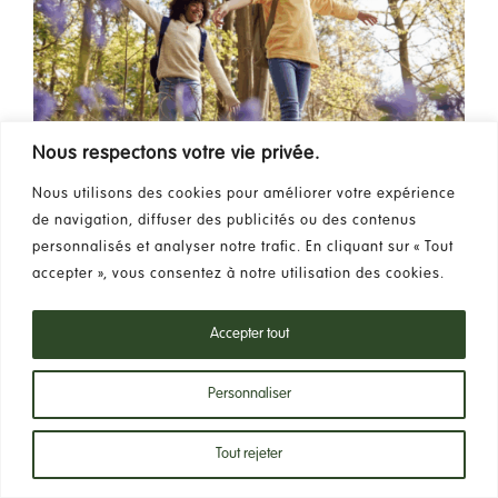
Faire un don
Contact
Rechercher:
Nous respectons votre vie privée.
Nous utilisons des cookies pour améliorer votre expérience
de navigation, diffuser des publicités ou des contenus
Français
personnalisés et analyser notre trafic. En cliquant sur « Tout
accepter », vous consentez à notre utilisation des cookies.
Accepter tout
La « vallée de la Sûre »
Personnaliser
04/07/2025 - 18h00
-
20h30
Tout rejeter