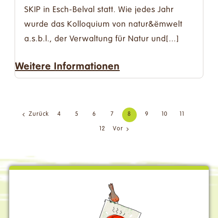
SKIP in Esch-Belval statt. Wie jedes Jahr
wurde das Kolloquium von natur&ëmwelt
a.s.b.l., der Verwaltung für Natur und[...]
Weitere Informationen
Zurück
4
5
6
7
8
9
10
11
12
Vor